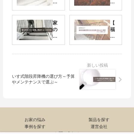
関
さ
ま
」
で
と
の
「
家
【
段
寒
の
福
差
暖
中
岡
が
差
の
県
つ
」
つ
民
ら
に
ら
必
い
注
い
見
…
意
段
！
」
！
差
】
いす式階段昇降機の選び方～予算
そ
秋
。
福
やメンテナンスで選ぶ～
ん
の
負
岡
な
夜
担
県
方
長
を
高
に
を
軽
齢
お
快
減/
者
お家の悩み
製品を探す
す
適
危
等
す
に
事例を探す
運営会社
険
在
め
過
お問い合わせ