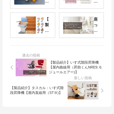
品
品
紹
紹
介
介
】
】
【
座
60
シ
製
っ
年
ン
品
た
選
プ
紹
ま
ば
ル
介
ま
れ
設
】
使
続
計
楽
え
け
×
ち
る
【製品紹介】いす式階段昇降機
る
充
ん
か
【屋内曲線用（昇助くんNRE9,モ
信
実
号
ら
ジュールエアー)】
頼
機
：
、
の
能
い
料
介
の
す
理
【製品紹介】タスカル：いす式階
護
介
式
が
段昇降機【屋内直線用（STⅢ)】
浴
護
階
も
槽
浴
段
っ
【
槽
昇
と
介
【