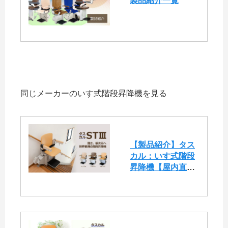
製品紹介一覧
同じメーカーのいす式階段昇降機を見る
【製品紹介】タス
カル：いす式階段
昇降機【屋内直線
用（STⅢ)】