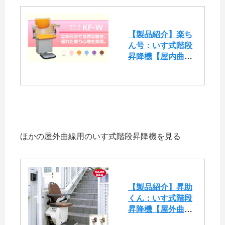
【製品紹介】楽ち
ん号：いす式階段
昇降機【屋内曲線
用（KF-W)】
ほかの屋外曲線用のいす式階段昇降機を見る
【製品紹介】昇助
くん：いす式階段
昇降機【屋外曲線
用（NRO9)】