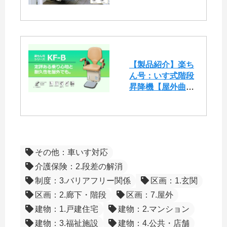
【製品紹介】楽ち
ん号：いす式階段
昇降機【屋外曲線
用（KF-B)】
その他：車いす対応
介護保険：2.段差の解消
制度：3.バリアフリー関係
区画：1.玄関
区画：2.廊下・階段
区画：7.屋外
建物：1.戸建住宅
建物：2.マンション
建物：3.福祉施設
建物：4.公共・店舗