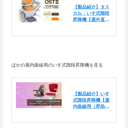
【製品紹介】タス
カル：いす式階段
昇降機【屋外直線
用（OSTⅡ)】
ほかの屋内曲線用のいす式階段昇降機を見る
【製品紹介】いす
式階段昇降機【屋
内曲線用（昇助く
んNRE9,モジュー
ルエアー)】