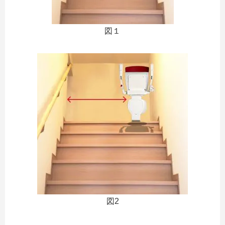
図１
図2