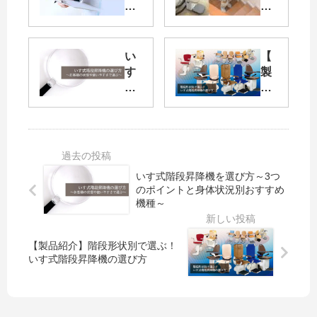
式
宅
階
用
段
】
昇
い
い
【
降
す
す
製
機
式
式
品
の
階
階
紹
定
段
段
介
期
昇
昇
】
検
降
降
階
査
機
機
段
いす式階段昇降機を選び方～3つ
と
の
を
形
のポイントと身体状況別おすすめ
保
価
選
状
機種～
守
格
び
別
点
と
方
で
検
選
～
選
【製品紹介】階段形状別で選ぶ！
び
3
ぶ
いす式階段昇降機の選び方
方
つ
！
｜
の
い
中
ポ
す