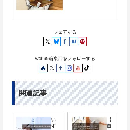
シェアする
well99編集部をフォローする
関連記事
い
【
す
自