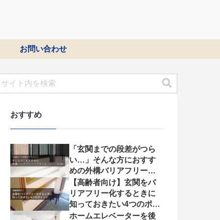
お問い合わせ
おすすめ
「玄関までの段差がつら
い…」そんな方におすす
めの外構バリアフリーリ
フォーム【スロープ・福
【高齢者向け】玄関をバ
祉機器】
リアフリー化するときに
知っておきたい4つのポイ
ント
ホームエレベーターを後