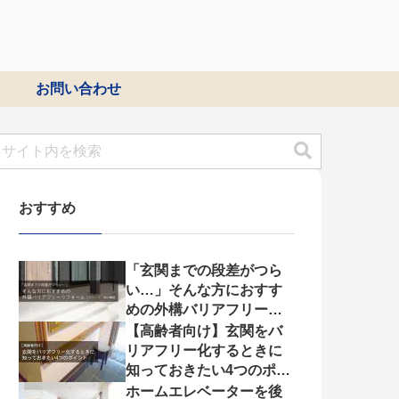
お問い合わせ
おすすめ
「玄関までの段差がつら
い…」そんな方におすす
めの外構バリアフリーリ
フォーム【スロープ・福
【高齢者向け】玄関をバ
祉機器】
リアフリー化するときに
知っておきたい4つのポイ
ント
ホームエレベーターを後