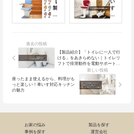
【
い
「
い
製
す
ト
す
品
式
イ
式
紹
階
レ
階
介
段
に
段
】
昇
一
昇
楽
降
人
降
ち
機
【製品紹介】「トイレに一人で行
で
機
ん
と
ける」をあきらめない｜トイレリ
行
【
号
は
フトで排泄動作を電動サポート
け
屋
：
？
【トイレリフトTOTO】
る
内
い
〜
座ったまま使えるから、料理がも
」
曲
す
福
っと楽しい！車いす対応キッチン
を
線
式
祉
の魅力
あ
用
階
と
き
（
段
建
ら
昇
昇
築
め
助
降
の
な
く
機
プ
お家の悩み
製品を探す
い
ん
【
ロ
｜
NR
事例を探す
運営会社
屋
が