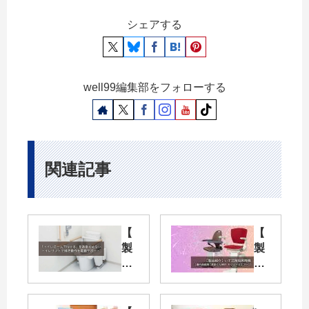
シェアする
well99編集部をフォローする
関連記事
【
【
製
製
品
品
紹
紹
介
介
】
】