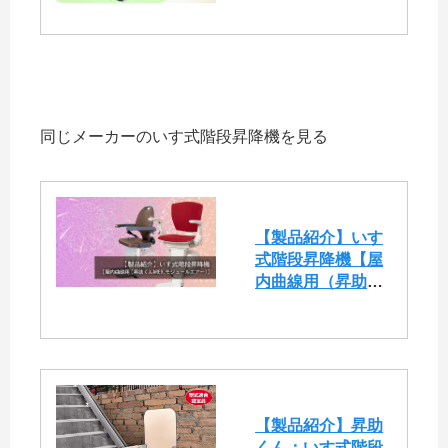
同じメーカーのいす式階段昇降機を見る
【製品紹介】いす
式階段昇降機【屋
内曲線用（昇助く
んNRE9,モジュー
ルエアー)】
【製品紹介】昇助
くん：いす式階段