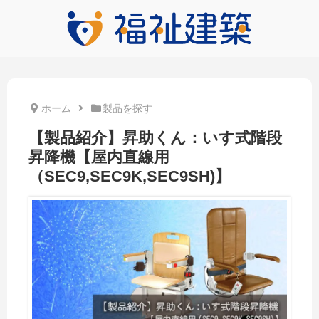
ホーム
製品を探す
【製品紹介】昇助くん：いす式階段
昇降機【屋内直線用
（SEC9,SEC9K,SEC9SH)】