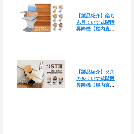
【製品紹介】楽ち
ん号：いす式階段
昇降機【屋内直線
用（エスコートス
リム)】
【製品紹介】タス
カル：いす式階段
昇降機【屋内直線
用（STⅢ)】