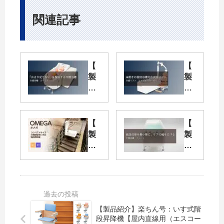
関連記事
【
【
製
製
品
品
紹
紹
介
介
】
】
【
【
「
床
製
製
広
置
品
品
さ
き
紹
紹
が
の
介
介
足
個
】
】
り
別
O
施
な
浴
ME
設
い
槽
【製品紹介】楽ちん号：いす式階
GA
改
段昇降機【屋内直線用（エスコー
」
対
(オ
修