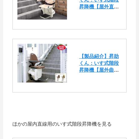
昇降機【屋外直線
用（SEO9)】
【製品紹介】昇助
くん：いす式階段
昇降機【屋外曲線
用（NRO9)】
ほかの屋内直線用のいす式階段昇降機を見る