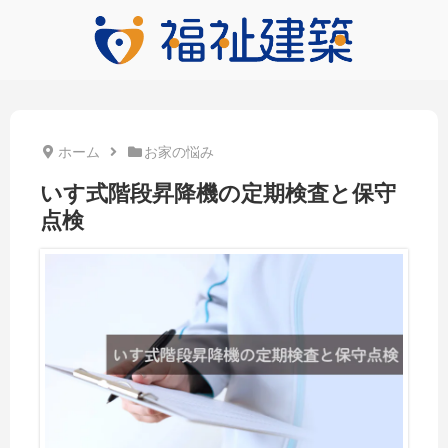
ホーム
お家の悩み
いす式階段昇降機の定期検査と保守
点検