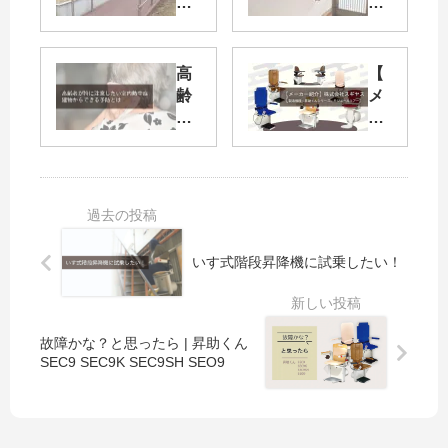
岡
ア
市
フ
民
リ
必
ー
高
【
見
手
齢
メ
！
す
者
ー
】
り
が
カ
福
の
特
ー
岡
基
に
紹
市
本
注
介
住
。
意
】
宅
高
し
株
いす式階段昇降機に試乗したい！
改
齢
た
式
造
者
い
会
助
に
室
社
成
や
内
ス
故障かな？と思ったら | 昇助くん
に
さ
熱
ギ
SEC9 SEC9K SEC9SH SEO9
つ
し
中
ヤ
い
い
症
ス
て
設
。
【
説
置
建
製